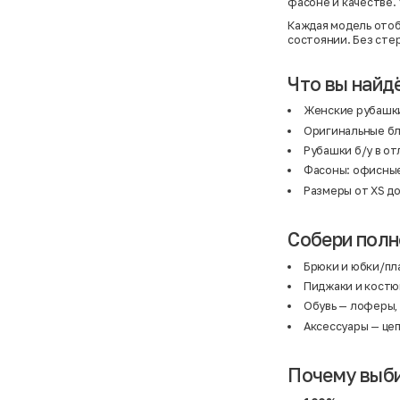
фасоне и качестве. 
Каждая модель отоб
состоянии. Без сте
Что вы найд
Женские рубашки 
Оригинальные бл
Рубашки б/у в от
Фасоны: офисные
Размеры от XS до
Собери полн
Брюки
и
юбки/пл
Пиджаки и кост
Обувь
— лоферы, 
Аксессуары
— цеп
Почему выб