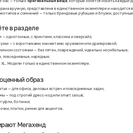
У нас — только
оригинальные вещи
, которые хочется носить каждый д
рана вручную, представлена в единственном экземпляре и находится 
реотипов и сомнений — только брендовые рубашки и блузки, доступные
ёте в разделе
— однотонные, с принтами, классика и оверсайз;
узки — с воротниками, манжетами, кружевом или драпировкой;
личном состоянии — без пятен, повреждений, идеально носибельные;
, повседневные, нарядные;
 XL. Модели только в единственном экземпляре.
оценный образ
атья
— для офиса, деловых встреч и повседневных задач;
юмы
— под строгий дресс-код или smart casual;
туфли, ботинки;
очки, платки, ремни для акцентов.
ирают Мегахенд