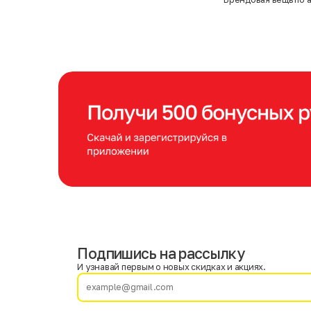
Подпишись на рассылку
Имя
Фамилия
И узнавай первым о новых скидках и акциях.
E-mail