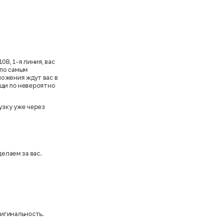
В, 1-я линия, вас
 по самым
ложения ждут вас в
ещи по невероятно
узку уже через
елаем за вас.
ригинальность.