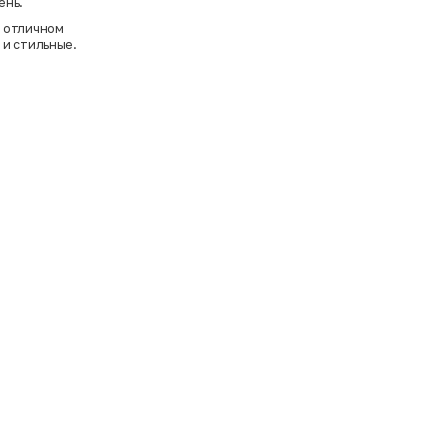
ень.
в отличном
 и стильные.