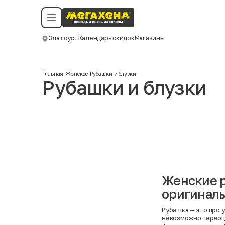
Условия пользования
Политика конфиденциальности
Смотреть все даты
©️ Мегахенд 2026. Все права защищены.
Златоуст
Календарь скидок
Магазины
Москва
Главная
-
Женское
-
Рубашки и блузки
Рубашки и блузки
Женские р
оригиналы
Рубашка — это про у
невозможно переоц