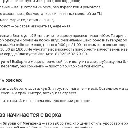
— рубашки и блузки из Европы, без подделок;
яние — вещи готовы к носке, без доработок и ремонтов;
е экземпляры, без «остатков» и типичных моделей из ТЦ;
 масс-маркете, а стиль — выше;
тоуст
— быстрая, аккуратная, надёжная.
пки в Златоусте? В магазине по адресу проспект имени Ю.А. Гагарина 10
р одежды и обуви на любой вкус. Уникальный шанс обновить гардероб
нам! Мы работаем ежедневно с 9:00 до 21:00, но самые выгодные пред
с 10:00 до 18:00. Не упустите возможность приобрести качественные в
м сердце Златоуста! Звоните: 8 (922) 632-70-00.
оусте
? Выберите модель прямо сейчас и получите свою рубашку или бл
 переплат, без сомнений — просто то, что хочется носить.
ь заказ
зину, выберите доставку в Златоуст, оплатите — и всё. Остальное мы сд
 сообщим трек. Быстро, чётко, без стресса.
шите нам. Или
ознакомьтесь с условиями доставки
.
з начинается с верха
и блузки от Мегахенд
— это выбор тех, кто ценит стиль, удобство и о
декватной цене? Легко. Главное — успеть её забрать.