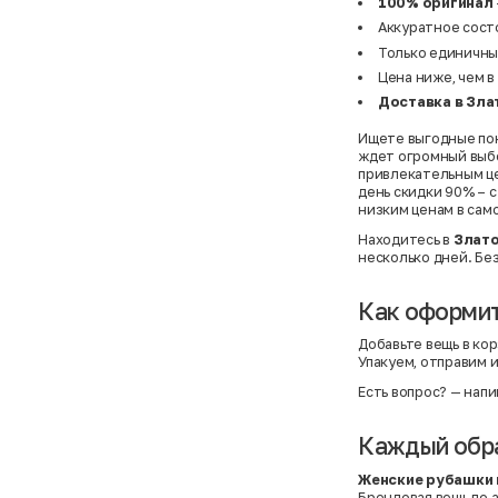
100% оригинал
Аккуратное состо
Только единичны
Цена ниже, чем в
Доставка в Зла
Ищете выгодные поку
ждет огромный выбо
привлекательным це
день скидки 90% – 
низким ценам в само
Находитесь в
Злат
несколько дней. Без
Как оформит
Добавьте вещь в кор
Упакуем, отправим и
Есть вопрос?
— напи
Каждый обра
Женские рубашки 
Брендовая вещь по а