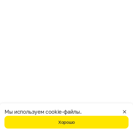
Имя
Фамилия
E-mail
Пол
Мужской
Женский
Согласие на получение чеков по электронной почте
Москва
Мы используем cookie-файлы.
Хорошо