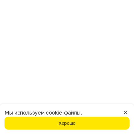
Имя
Фамилия
E-mail
Пол
Мужской
Женский
Согласие на получение чеков по электронной почте
Москва
Мы используем cookie-файлы.
Хорошо