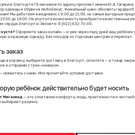
пки в Златоусте? В магазине по адресу проспект имени Ю.А. Гагарина 10
р одежды и обуви на любой вкус. Уникальный шанс обновить гардероб
нам! Мы работаем ежедневно с 9:00 до 21:00, но самые выгодные пред
с 10:00 до 18:00. Не упустите возможность приобрести качественные в
м сердце Златоуста! Звоните: 8 (922) 632-70-00.
тоусте?
Оформите заказ онлайн — и уже через пару дней ваш ребёнок 
ную и красивую одежду. Без походов по торговым центрам и переплат.
ь заказ
щи в корзину, выберите доставку в Златоуст, оплатите — и товар закре
всё и отправим с трек-номером.
— свяжитесь с нами. Или
прочитайте условия доставки
.
орую ребёнок действительно будет носить
т Мегахенд
— это сочетание комфорта, моды, практичности и честной
е выбирают разумно.