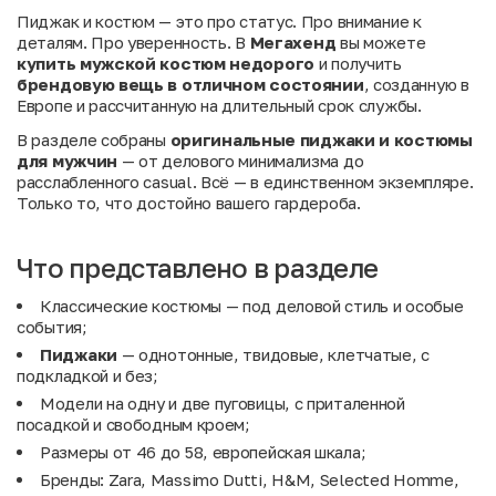
Пиджак и костюм — это про статус. Про внимание к
деталям. Про уверенность. В
Мегахенд
вы можете
купить мужской костюм недорого
и получить
брендовую вещь в отличном состоянии
, созданную в
Европе и рассчитанную на длительный срок службы.
В разделе собраны
оригинальные пиджаки и костюмы
для мужчин
— от делового минимализма до
расслабленного casual. Всё — в единственном экземпляре.
Только то, что достойно вашего гардероба.
Что представлено в разделе
Классические костюмы — под деловой стиль и особые
события;
Пиджаки
— однотонные, твидовые, клетчатые, с
подкладкой и без;
Модели на одну и две пуговицы, с приталенной
посадкой и свободным кроем;
Размеры от 46 до 58, европейская шкала;
Бренды: Zara, Massimo Dutti, H&M, Selected Homme,