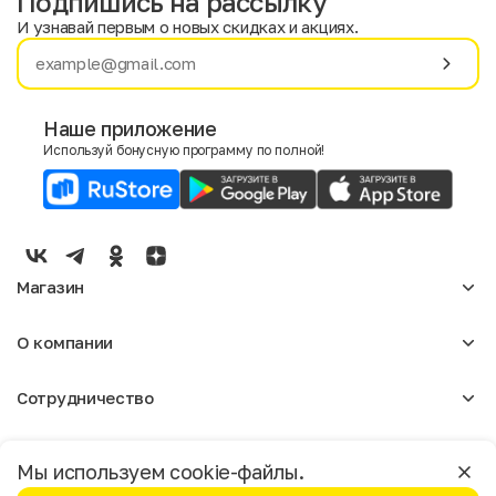
Подпишись на рассылку
И узнавай первым о новых скидках и акциях.
Имя
Фамилия
Наше приложение
Используй бонусную программу по полной!
E-mail
Пол
Мужской
Женский
Магазин
Согласие на получение чеков по электронной почте
Женское
О компании
Мужское
Аксессуары
О нас
Детское
Сотрудничество
Отзывы
Блог
Оптовикам
Вакансии
Помощь
Москва
Арендодателям
Магазины
Мы используем cookie-файлы.
Реклама
Доставка и оплата
Бонусная программа