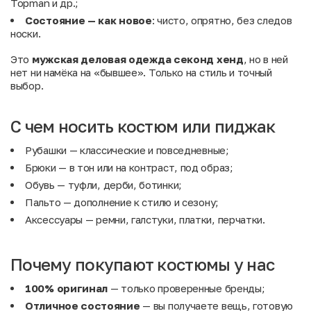
Topman и др.;
Состояние — как новое
: чисто, опрятно, без следов
носки.
Это
мужская деловая одежда секонд хенд
, но в ней
нет ни намёка на «бывшее». Только на стиль и точный
выбор.
С чем носить костюм или пиджак
Рубашки
— классические и повседневные;
Брюки
— в тон или на контраст, под образ;
Обувь
— туфли, дерби, ботинки;
Пальто
— дополнение к стилю и сезону;
Аксессуары
— ремни, галстуки, платки, перчатки.
Почему покупают костюмы у нас
100% оригинал
— только проверенные бренды;
Отличное состояние
— вы получаете вещь, готовую