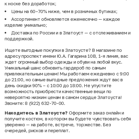
к носке без доработок;
Цены на 60–70% ниже, чем в розничных бутиках;
Ассортимент обновляется ежемесячно — каждое
изделие уникально;
Доставка по России и в Златоуст — с отслеживанием и
поддержкой.
Ищете выгодные покупки в Златоусте? В магазине по
адресу проспект имени Ю.А. Гагарина 10В, 1-я линия, вас
ждет огромный выбор одежды и обуви на любой вкус.
Уникальный шанс обновить гардероб по самым
привлекательным ценам! Мы работаем ежедневно с 9:00
до 21:00, но самые выгодные предложения ждут вас в
день скидки 90% – с 10:00 до 18:00. Не упустите
возможность приобрести качественные вещи по
невероятно низким ценам в самом сердце Златоуста!
Звоните: 8 (922) 632-70-00.
Находитесь в Златоусте?
Оформите заказ онлайн и
получите костюм, в котором вы будете чувствовать себя
уверенно — на работе, встрече, торжестве. Без
очередей, рисков и переплат.