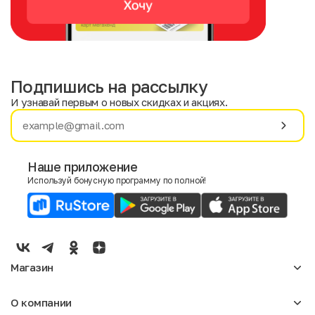
Подпишись на рассылку
И узнавай первым о новых скидках и акциях.
Имя
Фамилия
Наше приложение
Используй бонусную программу по полной!
E-mail
Пол
Мужской
Женский
Магазин
Согласие на получение чеков по электронной почте
Женское
О компании
Мужское