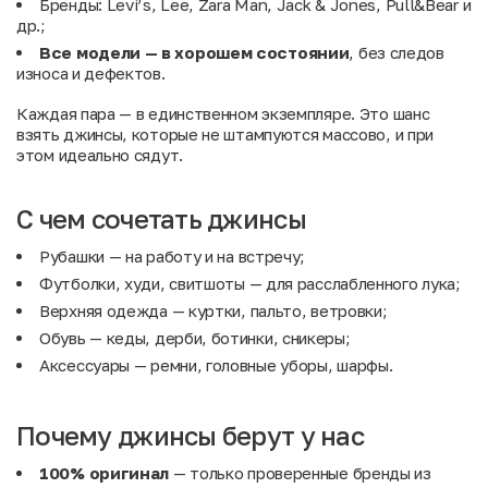
Бренды: Levi’s, Lee, Zara Man, Jack & Jones, Pull&Bear и
др.;
Все модели — в хорошем состоянии
, без следов
износа и дефектов.
Каждая пара — в единственном экземпляре. Это шанс
взять джинсы, которые не штампуются массово, и при
этом идеально сядут.
С чем сочетать джинсы
Рубашки
— на работу и на встречу;
Футболки, худи, свитшоты
— для расслабленного лука;
Верхняя одежда
— куртки, пальто, ветровки;
Обувь
— кеды, дерби, ботинки, сникеры;
Аксессуары
— ремни, головные уборы, шарфы.
Почему джинсы берут у нас
100% оригинал
— только проверенные бренды из