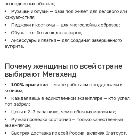
повседневных образах;
Рубашки и блузки
— база под жилет для делового или
кэжуал-стиля;
Пиджаки и костюмы
— для многослойных образов;
Обувь
— от ботинок до лоферов;
Аксессуары
и
платья
— для создания завершённого
аутфита.
Почему женщины по всей стране
выбирают Мегахенд
100% оригинал
— мы не работаем с подделками и
копиями;
Каждая вещь в единственном экземпляре — кто успел,
тот забрал;
Цены в 2–3 раза ниже, чем в обычных магазинах;
Ручная проверка состояния — только качественные
экземпляры;
Быстрая доставка по всей России, включая Златоуст.