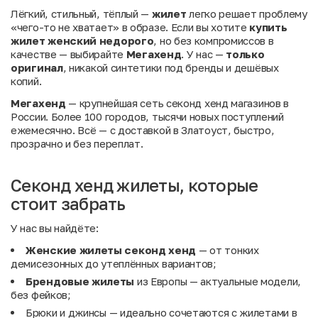
Лёгкий, стильный, тёплый —
жилет
легко решает проблему
«чего-то не хватает» в образе. Если вы хотите
купить
жилет женский недорого
, но без компромиссов в
качестве — выбирайте
Мегахенд
. У нас —
только
оригинал
, никакой синтетики под бренды и дешёвых
копий.
Мегахенд
— крупнейшая сеть секонд хенд магазинов в
России. Более 100 городов, тысячи новых поступлений
ежемесячно. Всё — с доставкой в Златоуст, быстро,
прозрачно и без переплат.
Секонд хенд жилеты, которые
стоит забрать
У нас вы найдёте:
Женские жилеты секонд хенд
— от тонких
демисезонных до утеплённых вариантов;
Брендовые жилеты
из Европы — актуальные модели,
без фейков;
Брюки
и
джинсы
— идеально сочетаются с жилетами в