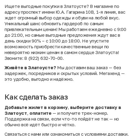
Ищете выгодные покупки в Златоусте? В магазине по
адресу проспект имени Ю.А. Гагарина 10В, 1-я линия, вас
ждет огромный выбор одежды и обуви на любой вкус.
Уникальный шанс обновить гардероб по самым
привлекательным ценам! Мы работаем ежедневно с 9:00
до 21:00, но самые выгодные предложения ждут вас в
день скидки 90% – с 10:00 до 18:00. Не упустите
возможность приобрести качественные вещи по
невероятно низким ценам в самом сердце Златоуста!
Звоните: 8 (922) 632-70-00.
Живёте в Златоусте?
Мы доставим ваш заказ — без
задержек, посредников и скрытых условий. Мегахенд —
это удобно, выгодно и надёжно.
Как сделать заказ
Добавьте жилет в корзину
,
выберите доставку в
Златоуст
,
оплатите
— и получите трек-номер.
Поддержка на связи, если что-то пойдёт не так — но
обычно всё идёт быстро и чётко.
Связаться с нами
или
ознакомиться с условиями доставки
.