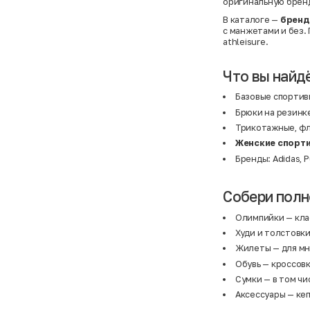
оригинальную бренд
В каталоге —
бренд
с манжетами и без. 
athleisure.
Что вы найд
Базовые спортив
Брюки на резинке
Трикотажные, фл
Женские спорти
Бренды: Adidas, P
Собери полн
Олимпийки
— кла
Худи и толстовк
Жилеты
— для мн
Обувь
— кроссовк
Сумки
— в том чи
Аксессуары
— кеп