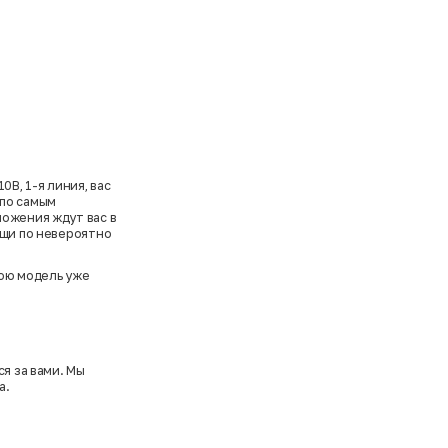
В, 1-я линия, вас
 по самым
ложения ждут вас в
ещи по невероятно
ою модель уже
я за вами. Мы
а.