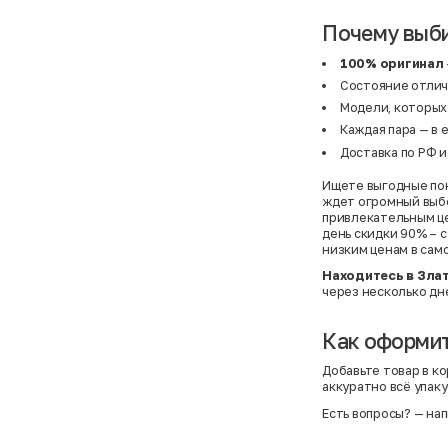
Почему выб
100% оригинал
Состояние отличн
Модели, которых 
Каждая пара — в 
Доставка по РФ и
Ищете выгодные поку
ждет огромный выбо
привлекательным це
день скидки 90% – 
низким ценам в само
Находитесь в Зла
через несколько дне
Как оформит
Добавьте товар в ко
аккуратно всё упаку
Есть вопросы?
— нап