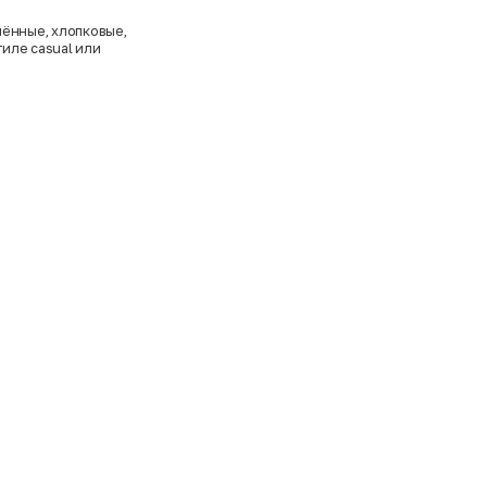
ённые, хлопковые,
тиле casual или