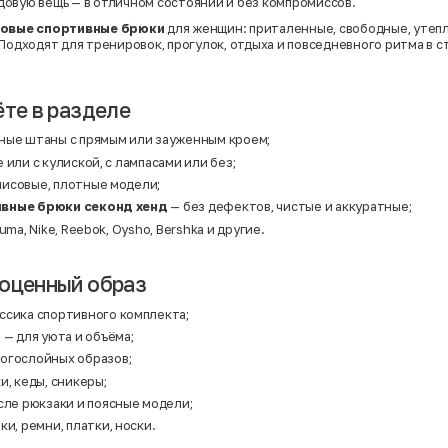
овую вещь — в отличном состоянии и без компромиссов.
овые спортивные брюки
для женщин: приталенные, свободные, утепл
Подходят для тренировок, прогулок, отдыха и повседневного ритма в с
ёте в разделе
ные штаны с прямым или зауженным кроем;
 или с кулиской, с лампасами или без;
исовые, плотные модели;
вные брюки секонд хенд
— без дефектов, чистые и аккуратные;
uma, Nike, Reebok, Oysho, Bershka и другие.
оценный образ
ссика спортивного комплекта;
и
— для уюта и объёма;
огослойных образов;
и, кеды, сникеры;
сле рюкзаки и поясные модели;
ки, ремни, платки, носки.