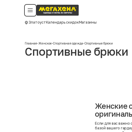
Условия пользования
Политика конфиденциальности
Смотреть все даты
©️ Мегахенд 2026. Все права защищены.
Златоуст
Календарь скидок
Магазины
Москва
Главная
-
Женское
-
Спортивная одежда
-
Спортивные брюки
Спортивные брюки
Женские с
оригиналь
Если для вас важно 
базой вашего гарде