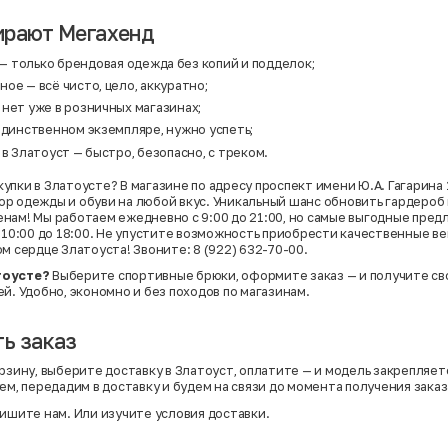
ирают Мегахенд
— только брендовая одежда без копий и подделок;
ое — всё чисто, цело, аккуратно;
нет уже в розничных магазинах;
единственном экземпляре, нужно успеть;
 в Златоуст — быстро, безопасно, с треком.
пки в Златоусте? В магазине по адресу проспект имени Ю.А. Гагарина 10
р одежды и обуви на любой вкус. Уникальный шанс обновить гардероб
нам! Мы работаем ежедневно с 9:00 до 21:00, но самые выгодные пред
с 10:00 до 18:00. Не упустите возможность приобрести качественные в
м сердце Златоуста! Звоните: 8 (922) 632-70-00.
тоусте?
Выберите спортивные брюки, оформите заказ — и получите св
й. Удобно, экономно и без походов по магазинам.
ь заказ
рзину, выберите доставку в Златоуст, оплатите — и модель закрепляетс
ем, передадим в доставку и будем на связи до момента получения заказ
ишите нам. Или
изучите условия доставки
.