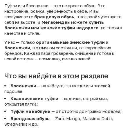
Туфли или босоножки — это не просто обувь. Это
настроение, осанка, уверенность в себе. И вы
заслуживаете
брендовую обувь
, в которой чувствуете
себя на высоте. В
Мегахенд
вы можете
купить
босоножки или женские туфли недорого
, не теряя в
качестве и стиле.
У нас — только
оригинальные женские туфли и
босоножки
, в отличном состоянии, от европейских
брендов. Каждая пара проверена, очищена и готова к
новой истории — возможно, именно вашей.
Что вы найдёте в этом разделе
Босоножки
— на каблуке, танкетке или плоской
подошве;
Классические туфли
— лодочки, острый мыс,
открытая пятка;
Туфли на каблуке
— от строгих до игривых моделей;
Брендовая обувь
— Zara, Mango, Massimo Dutti,
Stradivarius и др.;