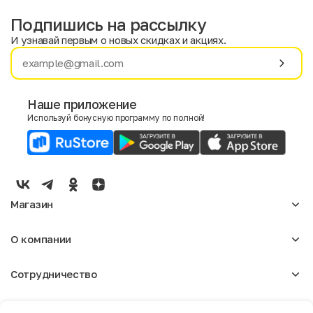
Подпишись на рассылку
И узнавай первым о новых скидках и акциях.
Имя
Фамилия
Наше приложение
Используй бонусную программу по полной!
E-mail
Пол
Мужской
Женский
Магазин
Согласие на получение чеков по электронной почте
Женское
О компании
Мужское
Аксессуары
О нас
Детское
Сотрудничество
Отзывы
Блог
Оптовикам
Вакансии
Помощь
Арендодателям