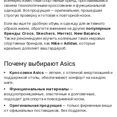
всемирно известный спортивный бренд, прославившийся
своими технологичными кроссовками и функциональной
одеждой. Вся продукция — оригинальная, прошедшая
строгую проверку и готовая к повторной носке.
Если вы ищете удобную обувь и одежду для активного
образа жизни, обратите внимание на другие
популярные
бренды
:
Crocs
,
Skechers
,
Merrell
,
New Balance
.
Также рекомендуем изучить коллекции таких мировых
спортивных брендов, как
Nike
и
Adidas
, которые
идеально дополнят ваш гардероб.
Почему выбирают Asics
Кроссовки Asics
— лёгкие, с отличной амортизацией и
поддержкой стопы, обеспечивают комфорт на каждом
шаге.
Функциональные материалы
—
воздухопроницаемые, эластичные и долговечные,
подходят для спорта и повседневной носки.
Оригинальная продукция
— только фирменные вещи
от официальных поставщиков, без подделок.