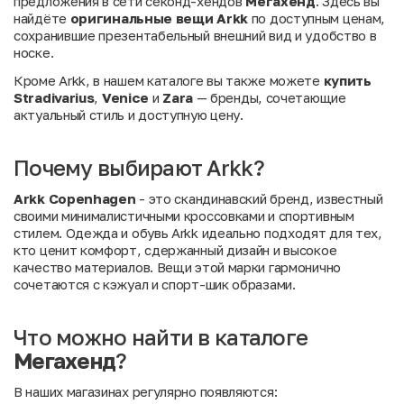
предложения в сети секонд-хендов
Мегахенд
. Здесь вы
найдёте
оригинальные вещи Arkk
по доступным ценам,
сохранившие презентабельный внешний вид и удобство в
носке.
Кроме Arkk, в нашем каталоге вы также можете
купить
Stradivarius
,
Venice
и
Zara
— бренды, сочетающие
актуальный стиль и доступную цену.
Почему выбирают Arkk?
Arkk Copenhagen
- это скандинавский бренд, известный
своими минималистичными кроссовками и спортивным
стилем. Одежда и обувь Arkk идеально подходят для тех,
кто ценит комфорт, сдержанный дизайн и высокое
качество материалов. Вещи этой марки гармонично
сочетаются с кэжуал и спорт-шик образами.
Что можно найти в каталоге
Мегахенд
?
В наших магазинах регулярно появляются: