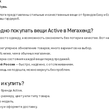
Твид
а
;
Хлопок
бувь
.
Хлопок | Эластан
Шёлк
логе представлены стильные и качественные вещи от брендов
Easy
и
E
Шёлк | Шерсть
аш гардероб.
Шерсть
Экокожа
Эластан
дно покупать вещи Active в Мегахенд?
росто одежду, а возможность сэкономить без потери в качестве. Вот 
регулярное обновление товаров, много вариантов на выбор.
% ниже, чем в обычных магазинах.
ерка состояния каждой вещи перед продажей.
ей России
— быстро, надёжно, с отслеживанием.
вещь не подошла, можно вернуть без проблем.
 и купить?
 бренда Active.
размеру, цвету или типу товара.
 модель.
ну и оформите доставку.