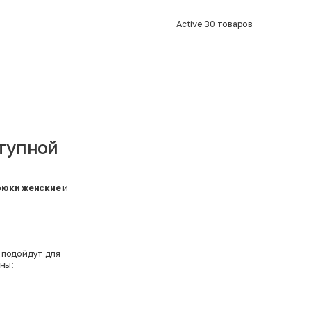
Active
30
товаров
ступной
рюки женские
и
 подойдут для
ны: