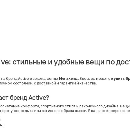
Материал
Акрил
Ангора
Ацетат
Бамбук
Бархат
Вельвет
Вискоза
Вискоза | Нейлон
Вискоза | Полиэстер
й
Вискоза | Полиэстер | Хлопок
Вискоза | Эластан
ive: стильные и удобные вещи по до
Искусственная замша
ный
Кашемир
Кашемир | Нейлон
й
Кашемир | Хлопок
Кашемир | Шерсть
на бренд Active в секонд-хенде
Мегахенд
. Здесь вы можете
купить б
Лён
личном состоянии, с доставкой и гарантией качества.
й
Модал
Натуральная замша
Натуральная кожа
ает бренд Active?
Нейлон
Полиэстер
 сочетание комфорта, спортивного стиля и лаконичного дизайна. Вещи
Полиэстер | Спандекс
, прогулок, отдыха или активного образа жизни. В каталоге представле
Полиэстер | Хлопок
Полиэстер | Экокожа
ы
;
Полиэстер | Эластан
пы
;
Сатин