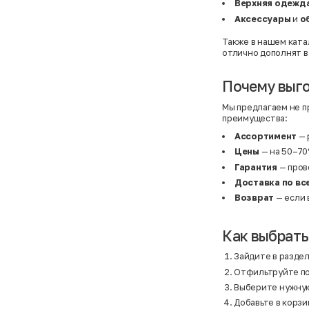
Basefield
38
Верхняя одежд
B&C Collection
38,5
Аксессуары
и
о
Beck & Hersey
39
Bench
39,5
Также в нашем ката
Benetton
3XL
отлично дополнят в
Ben Sherman
3XL
Bershka
3XL
Bexleys
3XS
Почему выго
Bexleys
40
BF
41
BF
42
Мы предлагаем не п
Bivolino
43
преимущества:
Black Forest
44
Ассортимент
— 
Blind Date
44,5
Bogner
45
Цены
— на 50–70
Bonita
46
Гарантия
— пров
Boohoo
48+
Brax
4XL
Доставка по вс
British Knights
4XL
Возврат
— если 
Bruno Banani
4XL
Buena Vista
5-7 лет
Bugatti
5XL
Burberry
5XL
Как выбрать
C&A
5XL
Calvin Klein
62 см (3 мес.)
Зайдите в раздел
Camel Active
68 см (6 мес.)
Отфильтруйте по 
Camp David
6-9 мес.
Caprice
6XL
Выберите нужную
Carhartt
6XL
Добавьте в корзи
Carlo Colucci
6XL