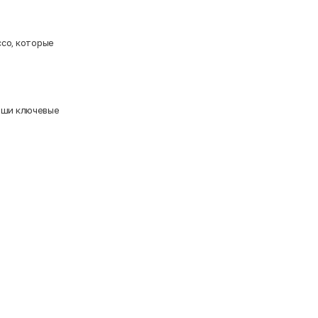
cco
, которые
наши ключевые