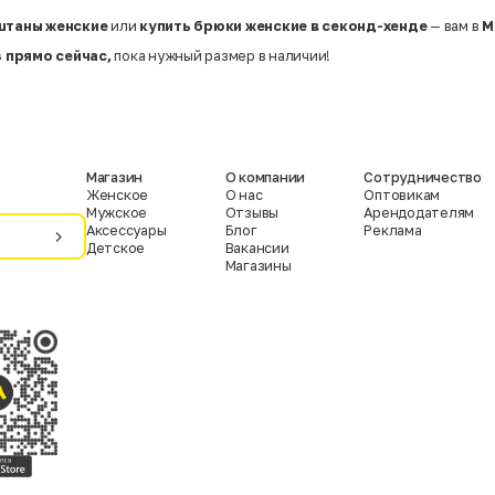
штаны женские
или
купить брюки женские в секонд-хенде
— вам в
М
 прямо сейчас,
пока нужный размер в наличии!
Магазин
О компании
Сотрудничество
Женское
О нас
Оптовикам
Мужское
Отзывы
Арендодателям
Аксессуары
Блог
Реклама
Детское
Вакансии
Магазины