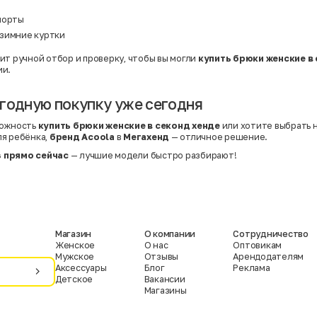
шорты
зимние куртки
ит ручной отбор и проверку, чтобы вы могли
купить брюки женские в
ии.
годную покупку уже сегодня
можность
купить брюки женские в секонд хенде
или хотите выбрать 
ля ребёнка,
бренд Acoola
в
Мегахенд
— отличное решение.
 прямо сейчас
— лучшие модели быстро разбирают!
Магазин
О компании
Сотрудничество
Женское
О нас
Оптовикам
Мужское
Отзывы
Арендодателям
Аксессуары
Блог
Реклама
Детское
Вакансии
Магазины