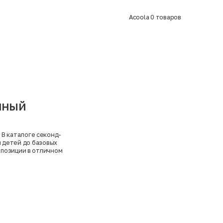
Acoola
0
товаров
пный
 В каталоге секонд-
 детей до базовых
 позиции в отличном