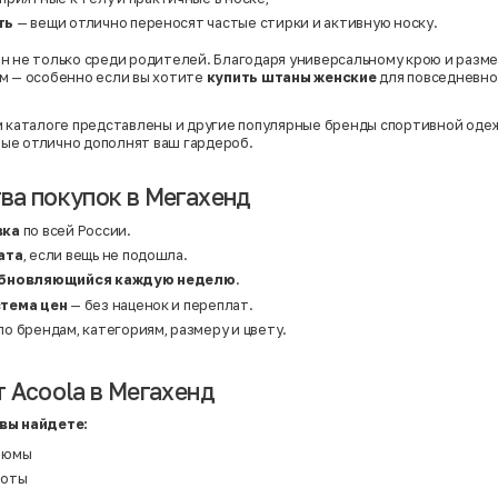
Твид
Хлопок
ть
— вещи отлично переносят частые стирки и активную носку.
Хлопок | Эластан
Шёлк
н не только среди родителей. Благодаря универсальному крою и разм
Шёлк | Шерсть
м — особенно если вы хотите
купить штаны женские
для повседневно
Шерсть
Экокожа
Эластан
м каталоге представлены и другие популярные бренды спортивной одеж
рые отлично дополнят ваш гардероб.
а покупок в Мегахенд
вка
по всей России.
ата
, если вещь не подошла.
обновляющийся каждую неделю
.
тема цен
— без наценок и переплат.
по брендам, категориям, размеру и цвету.
 Acoola в Мегахенд
вы найдете:
тюмы
шоты