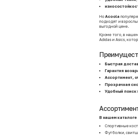
Basefield
38
B&C Collection
38,5
износостойкос
Beck & Hersey
39
Bench
39,5
Но
Acoola
популяре
Benetton
3XL
подходят и взрослы
Ben Sherman
3XL
выгодной цене.
Bershka
3XL
Bexleys
3XS
Кроме того, в наше
Bexleys
40
Adidas
и
Asics
, кото
BF
41
BF
42
Bivolino
43
Преимуществ
Black Forest
44
Blind Date
44,5
Быстрая доста
Bogner
45
Bonita
46
Гарантия возвр
Boohoo
48+
Ассортимент, 
Brax
4XL
Прозрачная сис
British Knights
4XL
Bruno Banani
4XL
Удобный поиск
Buena Vista
5-7 лет
Bugatti
5XL
Burberry
5XL
Ассортимент
C&A
5XL
Calvin Klein
62 см (3 мес.)
Camel Active
68 см (6 мес.)
В нашем каталоге 
Camp David
6-9 мес.
Спортивные кос
Caprice
6XL
Carhartt
6XL
Футболки, свит
Carlo Colucci
6XL