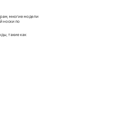
ерам, многие модели
й носки по
ды, такие как