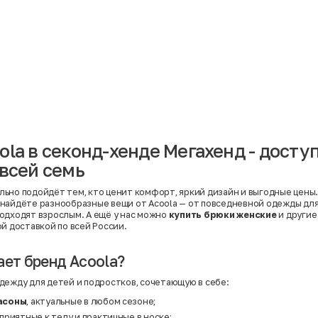
Материал
Акрил
Ангора
Ацетат
Бамбук
Бархат
Вельвет
Вискоза
Вискоза | Нейлон
Вискоза | Полиэстер
й
Вискоза | Полиэстер | Хлопок
Вискоза | Эластан
ola в секонд-хенде Мегахенд - досту
Искусственная замша
ный
Кашемир
 всей семь
Кашемир | Нейлон
й
Кашемир | Хлопок
Кашемир | Шерсть
ьно подойдёт тем, кто ценит комфорт, яркий дизайн и выгодные цены.
Лён
найдёте разнообразные вещи от Acoola — от повседневной одежды для
й
Модал
одходят взрослым. А ещё у нас можно
купить брюки женские
и другие
Натуральная замша
й доставкой по всей России.
Натуральная кожа
Нейлон
Полиэстер
ает бренд Acoola?
Полиэстер | Спандекс
Полиэстер | Хлопок
дежду для детей и подростков, сочетающую в себе:
Полиэстер | Экокожа
Полиэстер | Эластан
асоны
, актуальные в любом сезоне;
Сатин
 приятные к телу и практичные в носке;